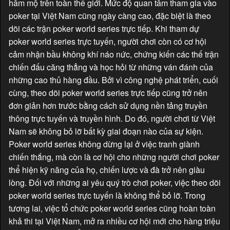
hâm mộ trên toàn thế giới. Mức độ quan tâm tham gia vào
poker tại Việt Nam cũng ngày càng cao, đặc biệt là theo
dõi các trận poker world series trực tiếp. Khi tham dự
poker world series trực tuyến, người chơi còn có cơ hội
cảm nhận bầu không khí náo nức, chứng kiến các thế trận
chiến đấu căng thẳng và học hỏi từ những ván đánh của
những cao thủ hàng đầu. Bởi vì công nghệ phát triển, cuối
cùng, theo dõi poker world series trực tiếp cũng trở nên
đơn giản hơn trước bằng cách sử dụng nền tảng truyền
thông trực tuyến và truyền hình. Do đó, người chơi từ Việt
Nam sẽ không bỏ lỡ bất kỳ giai đoạn nào của sự kiện.
Poker world series không dừng lại ở việc tranh giành
chiến thắng, mà còn là cơ hội cho những người chơi poker
thể hiện kỹ năng của họ, chiến lược và đà trở nên giàu
lòng. Đối với những ai yêu quý trò chơi poker, việc theo dõi
poker world series trực tuyến là không thể bỏ lỡ. Trong
tương lai, việc tổ chức poker world series cũng hoàn toàn
khả thi tại Việt Nam, mở ra nhiều cơ hội mới cho hàng triệu